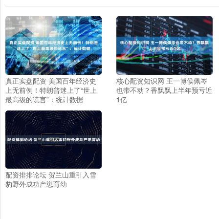
真正实盘配资 美国百年经济史
核心配资知识网 王一博侯佩岑
上无前例！特朗普迷上了“世上
也带不动？香飘飘上半年预亏近
最高级的谎言”：统计数据
1亿
配资排排论坛 贺兰山重引入雪
豹野外成功产崽育幼